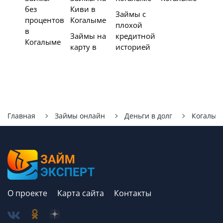
без
Киви в
Займы с
процентов
Когалыме
плохой
в
Займы на
кредитной
Когалыме
карту в
историей
Главная
Займы онлайн
Деньги в долг
Когалым
О проекте
Карта сайта
Контакты