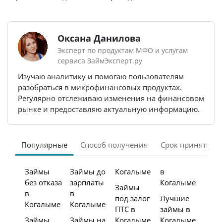
Оксана Данилова
Эксперт по продуктам МФО и услугам
сервиса ЗаймЭксперт.ру
Изучаю аналитику и помогаю пользователям
разобраться в микрофинансовых продуктах.
Регулярно отслеживаю изменения на финансовом
рынке и предоставляю актуальную информацию.
Популярные
Способ получения
Срок принятия 
Займы
Займы до
Когалыме
в
без отказа
зарплаты
Когалыме
Займы
в
в
под залог
Лучшие
Когалыме
Когалыме
ПТС в
займы в
Займы
Займы на
Когалыме
Когалыме