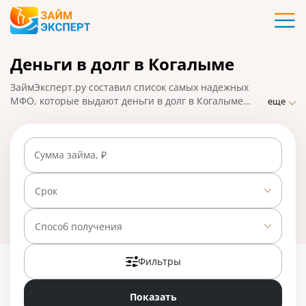
Карты
Деньги в долг в Когалыме
Кредиты
ЗаймЭксперт.ру составил список самых надежных
Ипотека
МФО, которые выдают деньги в долг в Когалыме
еще
практически без отказа по ставке от 0% в день.
Сравнивайте предложения и выбирайте лучшее,
Займы
подавайте заявку на микрозайм онлайн, взять деньги
Сумма займа, ₽
можно наличными или на карту, счет, кошелек. На
01.05.2025 вам доступно 23 предложения со ставкой
Вклады
от 0% в день.
Срок
Бизнес
Способ получения
Фильтры
Банки
Показать