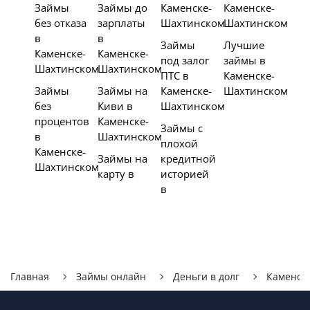
Займы
Займы до
Каменске-
Каменске-
без отказа
зарплаты
Шахтинском
Шахтинском
в
в
Займы
Лучшие
Каменске-
Каменске-
под залог
займы в
Шахтинском
Шахтинском
ПТС в
Каменске-
Займы
Займы на
Каменске-
Шахтинском
без
Киви в
Шахтинском
процентов
Каменске-
Займы с
в
Шахтинском
плохой
Каменске-
Займы на
кредитной
Шахтинском
карту в
историей
в
Главная
Займы онлайн
Деньги в долг
Каменск