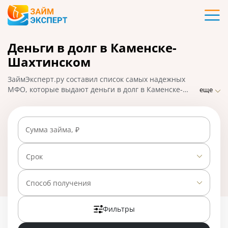
Карты
Деньги в долг в Каменске-
Кредиты
Шахтинском
Ипотека
ЗаймЭксперт.ру составил список самых надежных
МФО, которые выдают деньги в долг в Каменске-
еще
Шахтинском практически без отказа по ставке от 0%
Займы
в день. Сравнивайте предложения и выбирайте
лучшее, подавайте заявку на микрозайм онлайн,
Сумма займа, ₽
взять деньги можно наличными или на карту, счет,
Вклады
кошелек. На 01.05.2025 вам доступно 23 предложения
со ставкой от 0% в день.
Срок
Бизнес
Способ получения
Банки
Фильтры