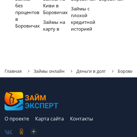
без
Киви в
Займы с
процентов
Боровичах
плохой
в
Займы на
кредитной
Боровичах
карту в
историей
Главная
Займы онлайн
Деньги в долг
Борович
О проекте
Карта сайта
Контакты