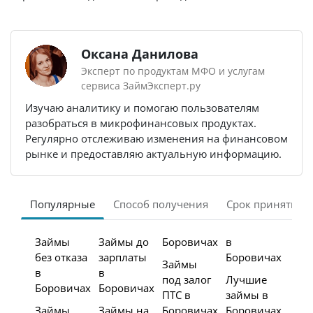
Оксана Данилова
Эксперт по продуктам МФО и услугам
сервиса ЗаймЭксперт.ру
Изучаю аналитику и помогаю пользователям
разобраться в микрофинансовых продуктах.
Регулярно отслеживаю изменения на финансовом
рынке и предоставляю актуальную информацию.
Популярные
Способ получения
Срок принятия 
Займы
Займы до
Боровичах
в
без отказа
зарплаты
Боровичах
Займы
в
в
под залог
Лучшие
Боровичах
Боровичах
ПТС в
займы в
Займы
Займы на
Боровичах
Боровичах