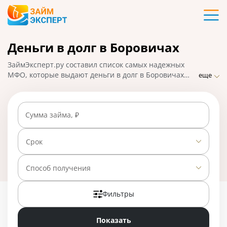
Карты
Деньги в долг в Боровичах
Кредиты
ЗаймЭксперт.ру составил список самых надежных
Ипотека
МФО, которые выдают деньги в долг в Боровичах
еще
практически без отказа по ставке от 0% в день.
Сравнивайте предложения и выбирайте лучшее,
Займы
подавайте заявку на микрозайм онлайн, взять деньги
Сумма займа, ₽
можно наличными или на карту, счет, кошелек. На
01.05.2025 вам доступно 23 предложения со ставкой
Вклады
от 0% в день.
Срок
Бизнес
Способ получения
Фильтры
Банки
Показать