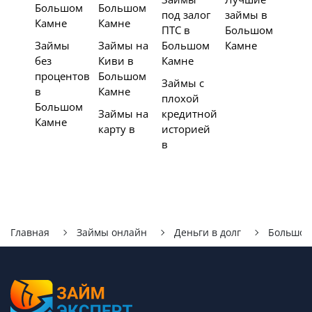
Большом
Большом
под залог
займы в
Камне
Камне
ПТС в
Большом
Займы
Займы на
Большом
Камне
без
Киви в
Камне
процентов
Большом
Займы с
в
Камне
плохой
Большом
Займы на
кредитной
Камне
карту в
историей
в
Главная
Займы онлайн
Деньги в долг
Большой