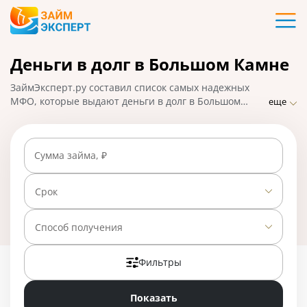
Карты
Деньги в долг в Большом Камне
Кредиты
ЗаймЭксперт.ру составил список самых надежных
Ипотека
МФО, которые выдают деньги в долг в Большом
еще
Камне практически без отказа по ставке от 0% в
день. Сравнивайте предложения и выбирайте
Займы
лучшее, подавайте заявку на микрозайм онлайн,
Сумма займа, ₽
взять деньги можно наличными или на карту, счет,
кошелек. На 01.05.2025 вам доступно 23 предложения
Вклады
со ставкой от 0% в день.
Срок
Бизнес
Способ получения
Фильтры
Банки
Показать