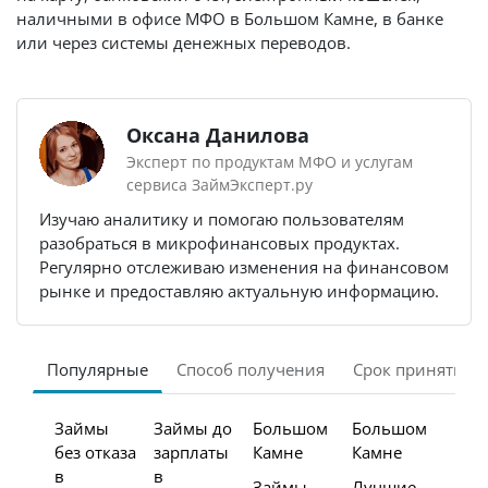
наличными в офисе МФО в Большом Камне, в банке
или через системы денежных переводов.
Оксана Данилова
Эксперт по продуктам МФО и услугам
сервиса ЗаймЭксперт.ру
Изучаю аналитику и помогаю пользователям
разобраться в микрофинансовых продуктах.
Регулярно отслеживаю изменения на финансовом
рынке и предоставляю актуальную информацию.
Популярные
Способ получения
Срок принятия 
Займы
Займы до
Большом
Большом
без отказа
зарплаты
Камне
Камне
в
в
Займы
Лучшие