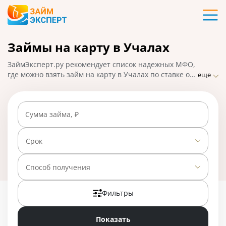
Карты
Займы на карту в Учалах
Кредиты
ЗаймЭксперт.ру рекомендует список надежных МФО,
Ипотека
где можно взять займ на карту в Учалах по ставке от
еще
0% в день. Сравнивайте условия микрофинансовых
организаций и оформляйте заявку на микрозайм
Займы
онлайн: решение будет принято в течение 15-30
Сумма займа, ₽
минут, деньги поступят на карту моментально. На
01.05.2025 вам доступно 28 предложений со ставкой
Вклады
от 0% в день.
Срок
Бизнес
Способ получения
Фильтры
Банки
Показать