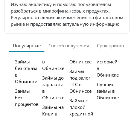
Изучаю аналитику и помогаю пользователям
разобраться в микрофинансовых продуктах.
Регулярно отслеживаю изменения на финансовом
рынке и предоставляю актуальную информацию.
Популярные
Способ получения
Срок принятия 
Займы
в
Обнинске
историей
без отказа
Обнинске
в
Займы
в
Обнинске
Займы до
под залог
Обнинске
зарплаты
ПТС в
Лучшие
Займы
в
Обнинске
займы в
без
Обнинске
Обнинске
Займы с
процентов
Займы на
плохой
Киви в
кредитной