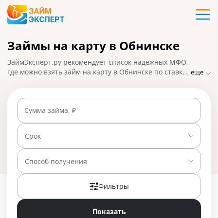
Карты
Займы на карту в Обнинске
Кредиты
ЗаймЭксперт.ру рекомендует список надежных МФО,
Ипотека
где можно взять займ на карту в Обнинске по ставке
еще
от 0% в день. Сравнивайте условия
микрофинансовых организаций и оформляйте заявку
Займы
на микрозайм онлайн: решение будет принято в
Сумма займа, ₽
течение 15-30 минут, деньги поступят на карту
моментально. На 01.05.2025 вам доступно 28
Вклады
предложений со ставкой от 0% в день.
Срок
Бизнес
Способ получения
Фильтры
Банки
Показать