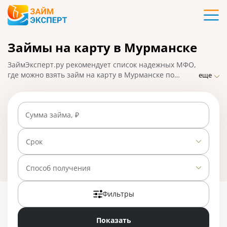
Карты
Займы на карту в Мурманске
Кредиты
ЗаймЭксперт.ру рекомендует список надежных МФО,
Ипотека
где можно взять займ на карту в Мурманске по
еще
ставке от 0% в день. Сравнивайте условия
микрофинансовых организаций и оформляйте заявку
Займы
на микрозайм онлайн: решение будет принято в
Сумма займа, ₽
течение 15-30 минут, деньги поступят на карту
моментально. На 01.05.2025 вам доступно 28
Вклады
предложений со ставкой от 0% в день.
Срок
Бизнес
Способ получения
Фильтры
Банки
Показать