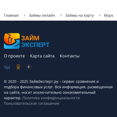
Главная
Займы онлайн
Займы на карту
Мурма
О проекте
Карта сайта
Контакты
© 2020 - 2025 ЗаймЭксперт.ру – сервис cравнения и
подбора финансовых услуг. Вся информация, размещенная
на сайте, носит исключительно ознакомительный
характер.
Политика конфиденциальности
Пользовательское соглашение