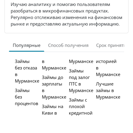
Изучаю аналитику и помогаю пользователям
разобраться в микрофинансовых продуктах.
Регулярно отслеживаю изменения на финансовом
рынке и предоставляю актуальную информацию.
Популярные
Способ получения
Срок принятия 
Займы
в
Мурманске
историей
без отказа
Мурманске
в
Займы
в
Мурманске
Займы до
под залог
Мурманске
зарплаты
ПТС в
Лучшие
Займы
в
Мурманске
займы в
без
Мурманске
Мурманске
Займы с
процентов
Займы на
плохой
Киви в
кредитной