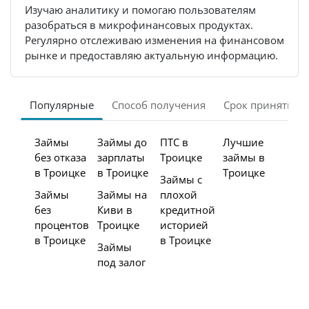
Изучаю аналитику и помогаю пользователям
разобраться в микрофинансовых продуктах.
Регулярно отслеживаю изменения на финансовом
рынке и предоставляю актуальную информацию.
Популярные
Способ получения
Срок принятия 
Займы
Займы до
ПТС в
Лучшие
без отказа
зарплаты
Троицке
займы в
в Троицке
в Троицке
Троицке
Займы с
Займы
Займы на
плохой
без
Киви в
кредитной
процентов
Троицке
историей
в Троицке
в Троицке
Займы
под залог