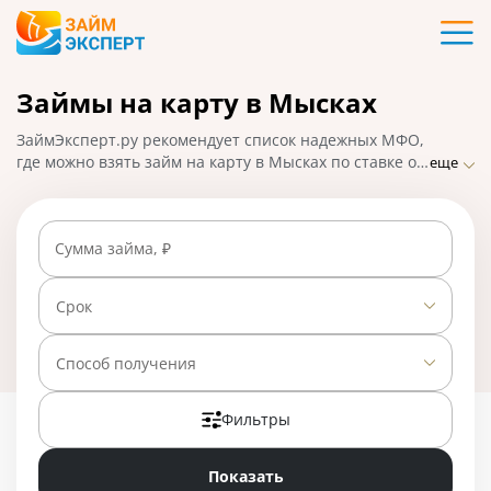
Карты
Займы на карту в Мысках
Кредиты
ЗаймЭксперт.ру рекомендует список надежных МФО,
Ипотека
где можно взять займ на карту в Мысках по ставке от
еще
0% в день. Сравнивайте условия микрофинансовых
организаций и оформляйте заявку на микрозайм
Займы
онлайн: решение будет принято в течение 15-30
Сумма займа, ₽
минут, деньги поступят на карту моментально. На
01.05.2025 вам доступно 28 предложений со ставкой
Вклады
от 0% в день.
Срок
Бизнес
Способ получения
Фильтры
Банки
Показать