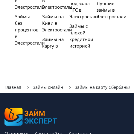
в
в
под залог
Лучшие
Электростали
Электростали
ПТС в
займы в
Займы
Займы на
Электростали
Электростали
без
Киви в
Займы с
процентов
Электростали
плохой
в
Займы на
кредитной
Электростали
карту в
историей
Главная
Займы онлайн
Займы на карту Сбербанка
О проекте
Карта сайта
Контакты