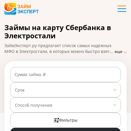
Карты
Займы на карту Сбербанка в
Кредиты
Электростали
Ипотека
ЗаймЭксперт.ру предлагает список самых надежных
МФО в Электростали, в которых можно быстро взять
еще
займ на карту Сбербанка по паспорту и прописке.
Займы
Выбирайте выгодное предложение онлайн,
отправляйте заявку на микрозайм и получайте
Сумма займа, ₽
деньги на карту Сбербанка в течение получаса. На
Вклады
01.05.2025 вам доступно 25 предложений со ставкой
от 0% в день.
Срок
Бизнес
Способ получения
Банки
Фильтры