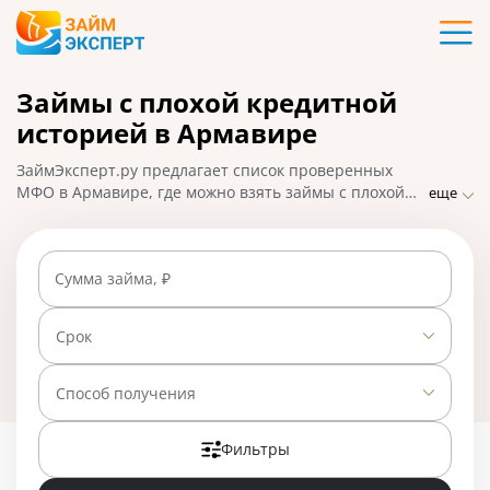
Карты
Займы с плохой кредитной
Кредиты
историей в Армавире
Ипотека
ЗаймЭксперт.ру предлагает список проверенных
МФО в Армавире, где можно взять займы с плохой
еще
кредитной историей и открытыми просрочками без
Займы
отказа. Сравните предложения, выберите выгодный
вариант, оформите заявку на микрозайм онлайн и
Сумма займа, ₽
получите решение в течение часа. На 01.05.2025 вам
Вклады
доступно 25 предложений со ставкой от 0% в день.
Срок
Бизнес
Способ получения
Банки
Фильтры