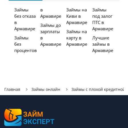
Займы
в
Займы на
Займы
без отказа
Армавире
Киви в
под залог
в
Армавире
ПТС в
Займы до
Армавире
Армавире
зарплаты
Займы на
Займы
в
карту в
Лучшие
без
Армавире
Армавире
займы в
процентов
Армавире
Главная
Займы онлайн
Займы с плохой кредитной 