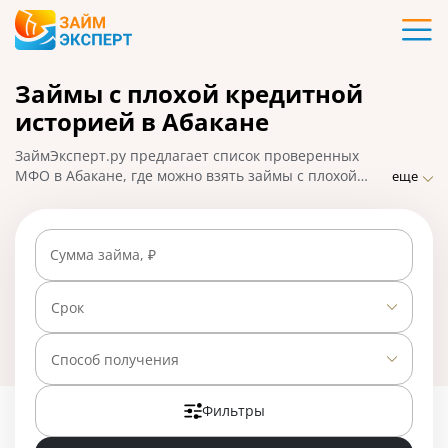
Карты
Займы с плохой кредитной
Кредиты
историей в Абакане
Ипотека
ЗаймЭксперт.ру предлагает список проверенных
МФО в Абакане, где можно взять займы с плохой
еще
кредитной историей и открытыми просрочками без
Займы
отказа. Сравните предложения, выберите выгодный
вариант, оформите заявку на микрозайм онлайн и
Сумма займа, ₽
получите решение в течение часа. На 01.05.2025 вам
Вклады
доступно 25 предложений со ставкой от 0% в день.
Срок
Бизнес
Способ получения
Банки
Фильтры