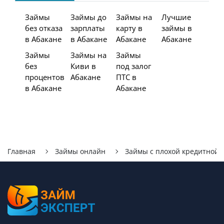
Займы
Займы до
Займы на
Лучшие
без отказа
зарплаты
карту в
займы в
в Абакане
в Абакане
Абакане
Абакане
Займы
Займы на
Займы
без
Киви в
под залог
процентов
Абакане
ПТС в
в Абакане
Абакане
Главная
Займы онлайн
Займы с плохой кредитной 