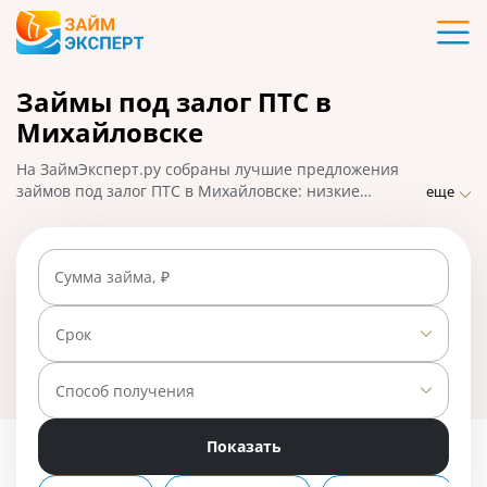
Карты
Займы под залог ПТС в
Кредиты
Михайловске
Ипотека
На ЗаймЭксперт.ру собраны лучшие предложения
займов под залог ПТС в Михайловске: низкие
еще
процентные ставки, удобное оформление и быстрое
Займы
одобрение с правом пользования авто. Чтобы взять
микрозайм на большую сумму, подайте заявку
Сумма займа, ₽
онлайн и получите ответ от МФО. На 01.05.2025 вам
Вклады
доступно 5 предложений со ставкой от 0% в день.
Срок
Бизнес
Способ получения
Банки
Показать