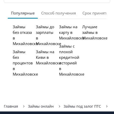
Популярные
Способ получения
Срок принятия 
Займы
Займы до
Займы на
Лучшие
без отказа
зарплаты
карту в
займы в
в
в
Михайловске
Михайловске
Михайловске
Михайловске
Займы с
Займы
Займы на
плохой
без
Киви в
кредитной
процентов
Михайловске
историей
в
в
Михайловске
Михайловске
Главная
Займы онлайн
Займы под залог ПТС
М