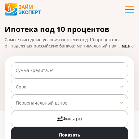
Карты
Ипотека под 10 процентов
Кредиты
Самые выгодные условия ипотеки под 10 процентов
Ипотека
от надежных российских банков: минимальный пакет
еще
документов, срок — до 30 лет, высокий процент
одобрения. Определите лучшее предложение,
Займы
оформите онлайн-заявку и получите решение в
Сумма кредита, ₽
течение суток.
Вклады
Срок
Бизнес
Первоначальный взнос
Фильтры
Банки
Показать