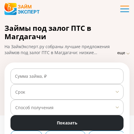
Карты
Займы под залог ПТС в
Кредиты
Магдагачи
Ипотека
На ЗаймЭксперт.ру собраны лучшие предложения
займов под залог ПТС в Магдагачи: низкие
еще
процентные ставки, удобное оформление и быстрое
Займы
одобрение с правом пользования авто. Чтобы взять
микрозайм на большую сумму, подайте заявку
Сумма займа, ₽
онлайн и получите ответ от МФО. На 01.05.2025 вам
Вклады
доступно 5 предложений со ставкой от 0% в день.
Срок
Бизнес
Способ получения
Банки
Показать