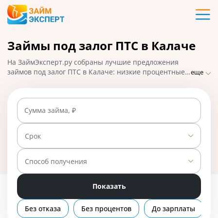
Карты
Займы под залог ПТС в Калаче
Кредиты
На ЗаймЭксперт.ру собраны лучшие предложения
Ипотека
займов под залог ПТС в Калаче: низкие процентные
еще
ставки, удобное оформление и быстрое одобрение с
правом пользования авто. Чтобы взять микрозайм на
Займы
большую сумму, подайте заявку онлайн и получите
Сумма займа, ₽
ответ от МФО. На 01.05.2025 вам доступно 5
предложений со ставкой от 0% в день.
Вклады
Срок
Бизнес
Способ получения
Показать
Банки
Без отказа
Без процентов
До зарплаты