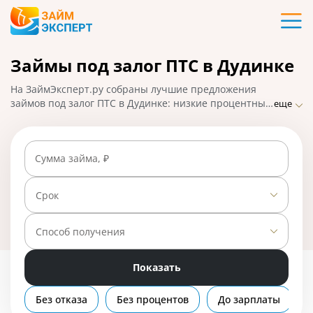
Карты
Займы под залог ПТС в Дудинке
Кредиты
На ЗаймЭксперт.ру собраны лучшие предложения
Ипотека
займов под залог ПТС в Дудинке: низкие процентные
еще
ставки, удобное оформление и быстрое одобрение с
правом пользования авто. Чтобы взять микрозайм на
Займы
большую сумму, подайте заявку онлайн и получите
Сумма займа, ₽
ответ от МФО. На 01.05.2025 вам доступно 5
предложений со ставкой от 0% в день.
Вклады
Срок
Бизнес
Способ получения
Показать
Банки
Без отказа
Без процентов
До зарплаты