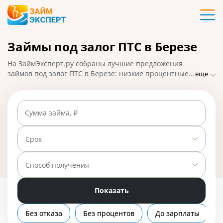
Карты
Займы под залог ПТС в Березе
Кредиты
На ЗаймЭксперт.ру собраны лучшие предложения
Ипотека
займов под залог ПТС в Березе: низкие процентные
еще
ставки, удобное оформление и быстрое одобрение с
правом пользования авто. Чтобы взять микрозайм на
Займы
большую сумму, подайте заявку онлайн и получите
Сумма займа, ₽
ответ от МФО. На 01.05.2025 вам доступно 5
предложений со ставкой от 0% в день.
Вклады
Срок
Бизнес
Способ получения
Показать
Банки
Без отказа
Без процентов
До зарплаты