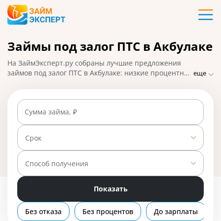
Карты
Займы под залог ПТС в Акбулаке
Кредиты
На ЗаймЭксперт.ру собраны лучшие предложения
Ипотека
займов под залог ПТС в Акбулаке: низкие процентные
еще
ставки, удобное оформление и быстрое одобрение с
правом пользования авто. Чтобы взять микрозайм на
Займы
большую сумму, подайте заявку онлайн и получите
Сумма займа, ₽
ответ от МФО. На 01.05.2025 вам доступно 5
предложений со ставкой от 0% в день.
Вклады
Срок
Бизнес
Способ получения
Показать
Банки
Без отказа
Без процентов
До зарплаты