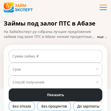
Карты
Займы под залог ПТС в Абазе
Кредиты
На ЗаймЭксперт.ру собраны лучшие предложения
Ипотека
займов под залог ПТС в Абазе: низкие процентные
еще
ставки, удобное оформление и быстрое одобрение с
правом пользования авто. Чтобы взять микрозайм на
Займы
большую сумму, подайте заявку онлайн и получите
Сумма займа, ₽
ответ от МФО. На 01.05.2025 вам доступно 5
предложений со ставкой от 0% в день.
Вклады
Срок
Бизнес
Способ получения
Показать
Банки
Без отказа
Без процентов
До зарплаты